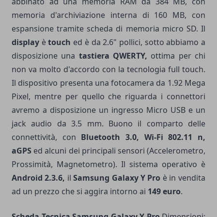
abbinato ad una memoria RAM da 384 MB, con
memoria d'archiviazione interna di 160 MB, con
espansione tramite scheda di memoria micro SD. Il
display
è
touch
ed è da 2.6" pollici, sotto abbiamo a
disposizione una
tastiera QWERTY,
ottima per chi
non va molto d'accordo con la tecnologia full touch.
Il dispositivo presenta una fotocamera da 1.92 Mega
Pixel, mentre per quello che riguarda i connettori
avremo a disposizione un ingresso Micro USB e un
jack audio da 3.5 mm. Buono il comparto delle
connettività, con
Bluetooth 3.0, Wi-Fi 802.11 n,
aGPS
ed alcuni dei principali sensori (Accelerometro,
Prossimità, Magnetometro). Il sistema operativo è
Android 2.3.6,
il
Samsung Galaxy Y Pro
è in vendita
ad un prezzo che si aggira intorno ai
149 euro
.
Scheda Tecnica Samsung Galaxy Y Pro
Dimensioni: