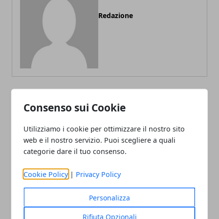
Redazione
Consenso sui Cookie
ARTICOLI CORRELATI
Utilizziamo i cookie per ottimizzare il nostro sito
web e il nostro servizio. Puoi scegliere a quali
categorie dare il tuo consenso.
Cookie Policy
|
Privacy Policy
Personalizza
Quali siti sono affidabili per comprare
Rifiuta Opzionali