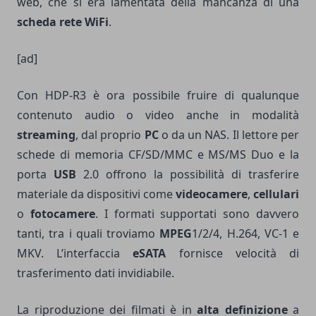
web, che si era lamentata della mancanza di una
scheda rete WiFi
.
[ad]
Con HDP-R3 è ora possibile fruire di qualunque
contenuto audio o video anche in modalità
streaming
, dal proprio
PC
o da un NAS. Il lettore per
schede di memoria CF/SD/MMC e MS/MS Duo e la
porta
USB
2.0 offrono la possibilità di trasferire
materiale da dispositivi come
videocamere
,
cellulari
o
fotocamere
. I formati supportati sono davvero
tanti, tra i quali troviamo
MPEG
1/2/4, H.264, VC-1 e
MKV. L’interfaccia
eSATA
fornisce velocità di
trasferimento dati invidiabile.
La riproduzione dei filmati è in
alta definizione
a