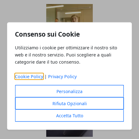
Consenso sui Cookie
Utilizziamo i cookie per ottimizzare il nostro sito
web e il nostro servizio. Puoi scegliere a quali
Montaggio video e ritmo: i segreti per
categorie dare il tuo consenso.
una resa ottimale
Cookie Policy
|
Privacy Policy
10/10/2022
Personalizza
Rifiuta Opzionali
Accetta Tutto