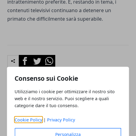
intrattenimento preferite. E, restando in tema, i
contenuti televisivi continuano a detenere un
primato che difficilmente sarà superabile.
Facebook
Twitter
Whatsapp
Consenso sui Cookie
Utilizziamo i cookie per ottimizzare il nostro sito
Articolo Precedente
Articolo Successivo
web e il nostro servizio. Puoi scegliere a quali
Match.it è la soluzione
Fedez invita i fan della rete
categorie dare il tuo consenso.
migliore per registrare
a non “dissanguarsi” per
domini per i siti web
una sua felpa
Cookie Policy
|
Privacy Policy
Personalizza