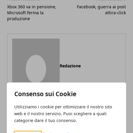
Xbox 360 va in pensione,
Facebook, guerra ai post
Microsoft ferma la
attira-click
produzione
Redazione
Consenso sui Cookie
Utilizziamo i cookie per ottimizzare il nostro sito
web e il nostro servizio. Puoi scegliere a quali
categorie dare il tuo consenso.
ARTICOLI CORRELATI