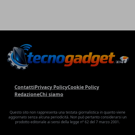
Contatti
Privacy Policy
Cookie Policy
Redazione
Chi siamo
Questo sito non rappresenta una testata giornalistica in quanto viene
aggiornato senza alcuna periodicità. Non può pertanto considerarsi un
prodotto editoriale ai sensi della legge n° 62 del 7 marzo 2001.