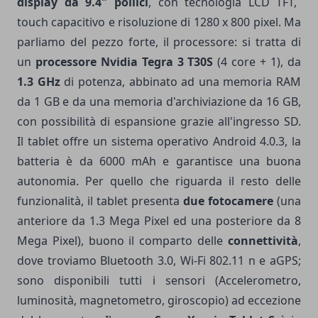
display da 9.4" pollici
, con tecnologia LCD TFT,
touch capacitivo e risoluzione di 1280 x 800 pixel. Ma
parliamo del pezzo forte, il processore: si tratta di
un
processore Nvidia Tegra 3 T30S
(4 core + 1), da
1.3 GHz
di potenza, abbinato ad una memoria RAM
da 1 GB e da una memoria d'archiviazione da 16 GB,
con possibilità di espansione grazie all'ingresso SD.
Il tablet offre un sistema operativo Android 4.0.3, la
batteria è da 6000 mAh e garantisce una buona
autonomia. Per quello che riguarda il resto delle
funzionalità, il tablet presenta
due fotocamere
(una
anteriore da 1.3 Mega Pixel ed una posteriore da 8
Mega Pixel), buono il comparto delle
connettività
,
dove troviamo Bluetooth 3.0, Wi-Fi 802.11 n e aGPS;
sono disponibili tutti i sensori (Accelerometro,
luminosità, magnetometro, giroscopio) ad eccezione