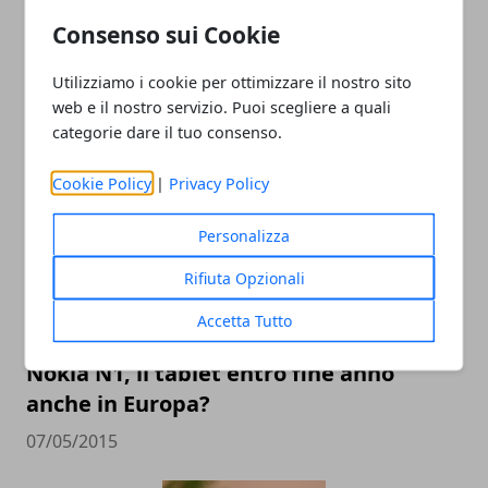
Consenso sui Cookie
iOS 9.3 è appena uscito e già emergono
Utilizziamo i cookie per ottimizzare il nostro sito
problemi su vecchi iPad
web e il nostro servizio. Puoi scegliere a quali
categorie dare il tuo consenso.
25/03/2016
Cookie Policy
|
Privacy Policy
Personalizza
Rifiuta Opzionali
Accetta Tutto
Nokia N1, il tablet entro fine anno
anche in Europa?
07/05/2015