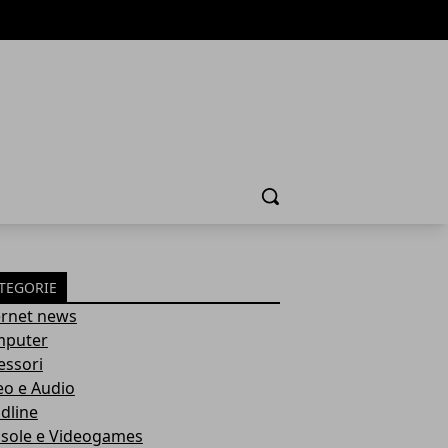
Cerca
TEGORIE
ernet news
puter
essori
eo e Audio
dline
sole e Videogames