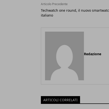
Articolo Precedente
Techwatch one round, il nuovo smartwat
italiano
Redazione
ARTICOLI CORRELATI