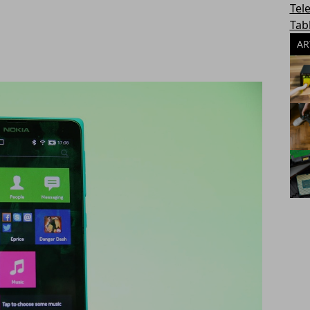
Tel
Tab
AR