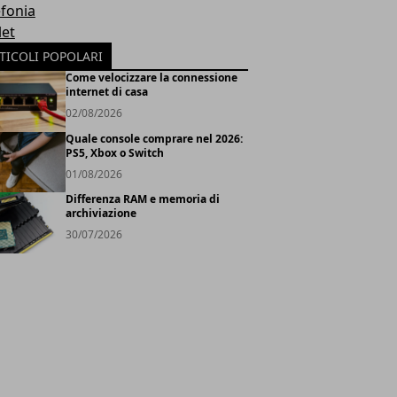
efonia
let
TICOLI POPOLARI
Come velocizzare la connessione
internet di casa
02/08/2026
Quale console comprare nel 2026:
PS5, Xbox o Switch
01/08/2026
Differenza RAM e memoria di
archiviazione
30/07/2026