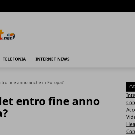
TELEFONIA
INTERNET NEWS
entro fine anno anche in Europa?
CA
Int
let entro fine anno
Com
a?
Acc
Vid
Hea
Con