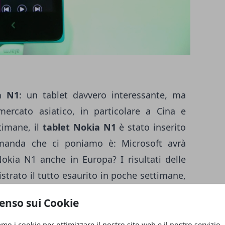
a N1
: un tablet davvero interessante, ma
ercato asiatico, in particolare a Cina e
timane, il
tablet Nokia N1
è stato inserito
manda che ci poniamo è: Microsoft avrà
Nokia N1 anche in Europa? I risultati delle
istrato il tutto esaurito in poche settimane,
a lanciarlo anche nel Vecchio Continente. Il
enso sui Cookie
.9" pollici, con una risoluzione pari a 2048
e il processore Intel Atom Z3580 con chip a
amo i cookie per ottimizzare il nostro sito web e il nostro servizio.