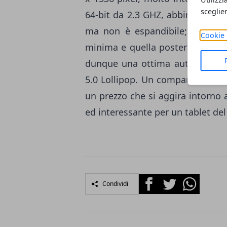
sceglie
64-bit da 2.3 GHZ, abbinato a 2
ma non è espandibile; due le f
Cookie 
minima e quella posteriore da 8
dunque una ottima autonomia, a
5.0 Lollipop. Un comparto tecnic
un prezzo che si aggira intorno 
ed interessante per un tablet del
Facebook
Twitter
Whatsapp
Condividi