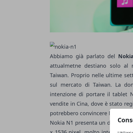
Abbiamo già parlato del
Noki
attualmetne destiano solo al m
Taiwan. Proprio nelle ultime set
sul mercato di Taiwan. La do
intenzione di portare il tablet 
vendite in Cina, dove è stato reg
potrebbero convincere Microsoft 
Cons
Nokia N1 presenta un display da 7
x 1536 pixel, molto interessant
Utilizzi