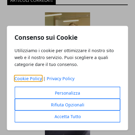
ARTICOLI CORRELATI
Consenso sui Cookie
Utilizziamo i cookie per ottimizzare il nostro sito
web e il nostro servizio. Puoi scegliere a quali
categorie dare il tuo consenso.
Montaggio video e ritmo: i segreti per
una resa ottimale
Cookie Policy
|
Privacy Policy
10/10/2022
Personalizza
Rifiuta Opzionali
Accetta Tutto