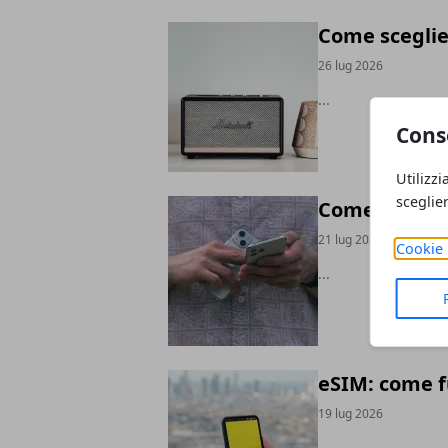
Come sceglie
26 lug 2026
...
Cons
Utilizzi
sceglie
Come liberar
21 lug 2026
Cookie 
...
eSIM: come f
19 lug 2026
...