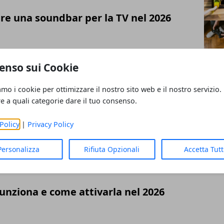
re una soundbar per la TV nel 2026
enso sui Cookie
amo i cookie per ottimizzare il nostro sito web e il nostro servizio.
re a quali categorie dare il tuo consenso.
e la RAM del telefono nel 2026
Policy
|
Privacy Policy
Personalizza
Rifiuta Opzionali
Accetta Tut
unziona e come attivarla nel 2026