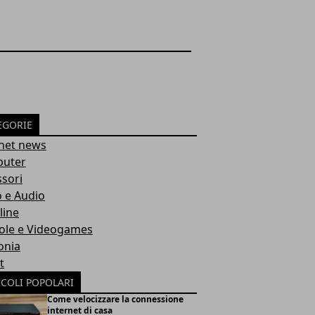
EGORIE
rnet news
uter
sori
 e Audio
line
ole e Videogames
onia
t
ICOLI POPOLARI
Come velocizzare la connessione
internet di casa