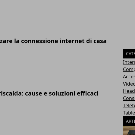
zare la connessione internet di casa
CAT
Inte
Comp
Acces
Video
Head
riscalda: cause e soluzioni efficaci
Cons
Telef
Table
ART