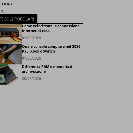
efonia
let
TICOLI POPOLARI
Come velocizzare la connessione
internet di casa
02/08/2026
Quale console comprare nel 2026:
PS5, Xbox o Switch
01/08/2026
Differenza RAM e memoria di
archiviazione
30/07/2026