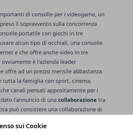
mportanti di consolle per i videogame, un
 preso il sopravvento sulla concorrenza
onsolle portatile con giochi in tre
usare alcun tipo di occhiali, una consolle
ernet e che offre anche video in tre
y
ovviamente è l'azienda leader
che offre ad un prezzo mensile abbastanza
 tutta la famiglia con sport, cinema,
che canali pensati appositamente per i
o dato l'annuncio di una
collaborazione
tra
osa può consistere una collaborazione di
i fornire a tutti coloro che possiedono una
enso sui Cookie
deo sportivi in
tre dimensioni
e alcuni