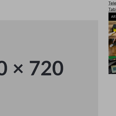
Tel
Tab
AR