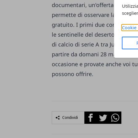
documentari, un'offerta davvero e
Utilizzi
sceglie
permette di osservare la potenza
gratuito. I primi due contenuti o
Cookie 
le sentinelle del deserto" e alcu
di calcio di serie A tra Juventus-
partire da domani 28 marzo 2012.
occasione e provate anche voi tu
possono offrire.
Facebook
Twitter
Whatsapp
Condividi