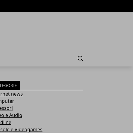
Cerca
TEGORIE
ernet news
puter
essori
eo e Audio
dline
sole e Videogames