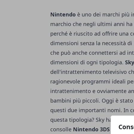
Nintendo
è uno dei marchi più i
marchio che negli ultimi anni ha
perché è riuscito ad offrire una c
dimensioni senza la necessità di 
che può anche connettersi ad int
dimensioni di ogni tipologia.
Sk
dell'intrattenimento televisivo 
ragionevole programmi ideali per
intrattenimento e ovviamente an
bambini più piccoli. Oggi è stat
questi due importanti nomi. In c
questa tipologia? Sky ha deciso d
Cons
consolle
Nintendo 3DS
alcuni vi