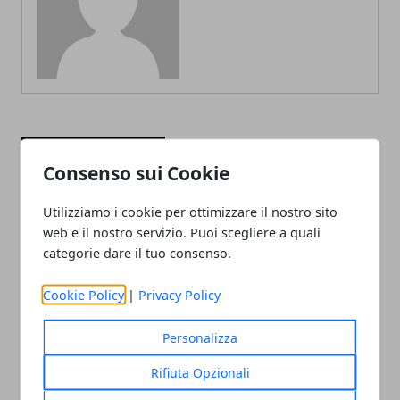
ARTICOLI CORRELATI
Consenso sui Cookie
Utilizziamo i cookie per ottimizzare il nostro sito
web e il nostro servizio. Puoi scegliere a quali
categorie dare il tuo consenso.
Cookie Policy
|
Privacy Policy
Personalizza
Archiviazione dati: le modalità migliori
Rifiuta Opzionali
13/10/2023