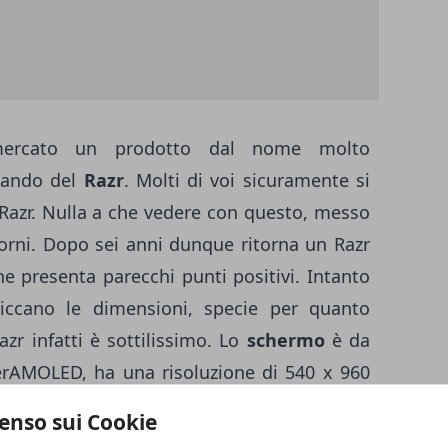
rcato un prodotto dal nome molto
rlando del
Razr
. Molti di voi sicuramente si
 Razr. Nulla a che vedere con questo, messo
iorni. Dopo sei anni dunque ritorna un Razr
e presenta parecchi punti positivi. Intanto
piccano le dimensioni, specie per quanto
azr infatti è sottilissimo. Lo
schermo
è da
rAMOLED, ha una risoluzione di 540 x 960
spetto hardware, che permette al Motorola
enso sui Cookie
piano degli smartphone di alta fascia. Il