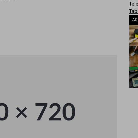
Tel
Tab
AR