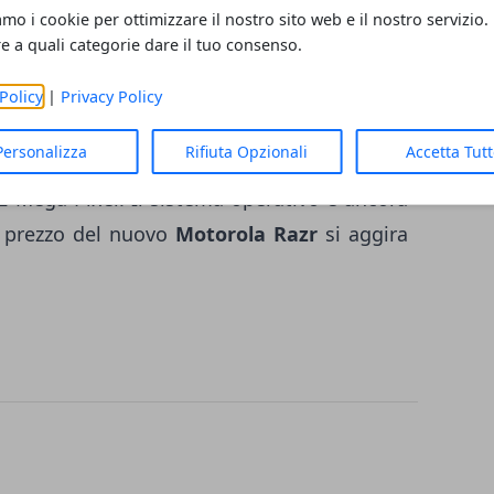
amo i cookie per ottimizzare il nostro sito web e il nostro servizio.
MAP 4430 a 1.2 GHz,
con
1 GB di Ram
ed il
re a quali categorie dare il tuo consenso.
0. All'interno è inserita una memoria
 mancano le connettività:
Bluetooth 4.0,
Policy
|
Privacy Policy
 anche
due fotocamere,
una anteriore da 8
Personalizza
Rifiuta Opzionali
Accetta Tut
ofocus, mentre quella secondaria è inserita
92 Mega Pixel. Il sistema operativo è ancora
Il prezzo del nuovo
Motorola Razr
si aggira