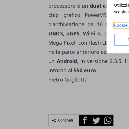
Utilizzi
processore è un
dual core TI O
sceglie
chip grafico PowerVR SGX 54
d'archiviazione da 16 GB, non
Cookie 
UMTS, aGPS, Wi-Fi n
. Presenti
Mega Pixel, con flash LED ed aut
nella parte anteriore ed è da 0.
un
Android
, in versione 2.3.5. 
intorno ai
550 euro
.
Pietro Gugliotta
Facebook
Twitter
Whatsapp
Condividi