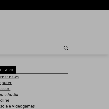
Cerca
TEGORIE
ernet news
puter
essori
eo e Audio
dline
sole e Videogames