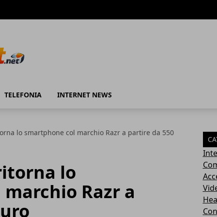
TELEFONIA
INTERNET NEWS
torna lo smartphone col marchio Razr a partire da 550
CA
Int
Com
itorna lo
Acc
 marchio Razr a
Vid
Hea
euro
Con