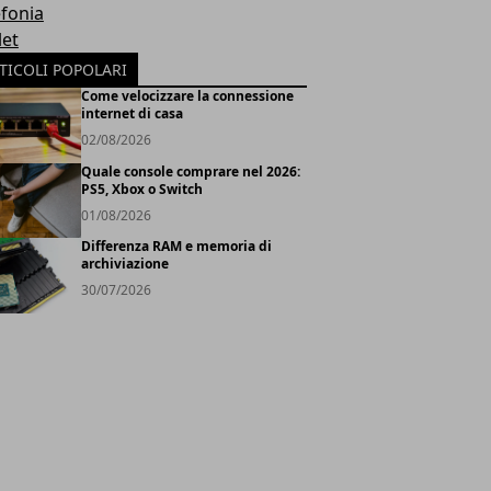
efonia
let
TICOLI POPOLARI
Come velocizzare la connessione
internet di casa
02/08/2026
Quale console comprare nel 2026:
PS5, Xbox o Switch
01/08/2026
Differenza RAM e memoria di
archiviazione
30/07/2026