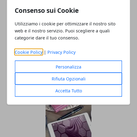
Consenso sui Cookie
Utilizziamo i cookie per ottimizzare il nostro sito
web e il nostro servizio. Puoi scegliere a quali
Redazione
categorie dare il tuo consenso.
Cookie Policy
|
Privacy Policy
Personalizza
Rifiuta Opzionali
Accetta Tutto
ARTICOLI CORRELATI