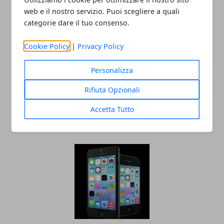
web e il nostro servizio. Puoi scegliere a quali
categorie dare il tuo consenso.
Cookie Policy
|
Privacy Policy
Personalizza
Rifiuta Opzionali
Apple, vietata la vendita dei vecchi
modelli in Cina
Accetta Tutto
12/12/2018