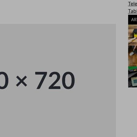
Tel
Tab
AR