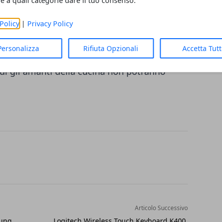
re a quali categorie dare il tuo consenso.
uova applicazione vi permette quindi di non
elli perché la cottura può essere controllata
Policy
|
Privacy Policy
 semplice. L'applicazione offre ovviamente
Personalizza
Rifiuta Opzionali
Accetta Tut
atabase di ricette da copiare e anche a
 cui gli amanti della cucina non potranno
Articolo Successivo
sung
Logitech Wireless Touch Keyboard K400,