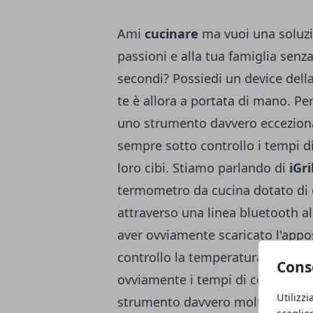
Ami
cucinare
ma vuoi una soluzio
passioni e alla tua famiglia senza
secondi? Possiedi un device dell
te è allora a portata di mano. Pe
uno strumento davvero eccezional
sempre sotto controllo i tempi di
loro cibi. Stiamo parlando di
iGri
termometro da cucina dotato di 
attraverso una linea bluetooth al
aver ovviamente scaricato l'appos
controllo la temperatura di cottur
Cons
ovviamente i tempi di cottura graz
Utilizzi
strumento davvero molto semplic