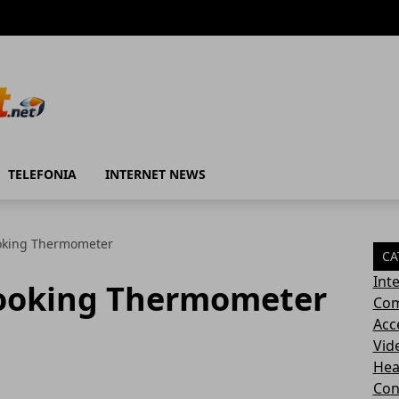
TELEFONIA
INTERNET NEWS
Cooking Thermometer
CA
Int
/Cooking Thermometer
Com
Acc
Vid
Hea
Con