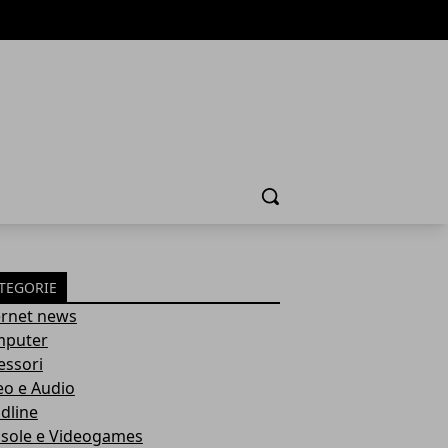
Cerca
TEGORIE
ernet news
puter
essori
eo e Audio
dline
sole e Videogames