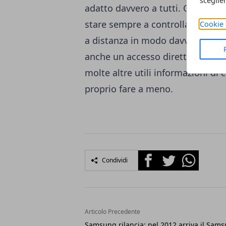
sceglie
adatto davvero a tutti. Questa n
stare sempre a controllare i forn
Cookie 
a distanza in modo davvero molto
anche un accesso diretto ad un d
molte altre utili informazioni di
proprio fare a meno.
Facebook
Twitter
Whatsapp
Condividi
Articolo Precedente
Samsung rilancia: nel 2012 arriva il Sam