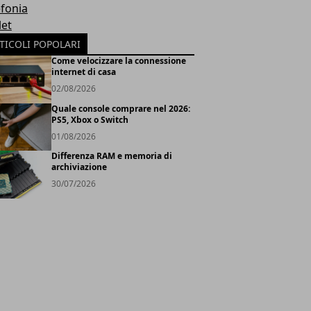
efonia
let
TICOLI POPOLARI
Come velocizzare la connessione
internet di casa
02/08/2026
Quale console comprare nel 2026:
PS5, Xbox o Switch
01/08/2026
Differenza RAM e memoria di
archiviazione
30/07/2026