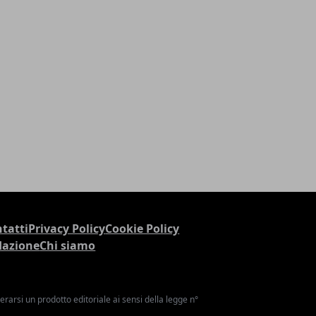
tatti
Privacy Policy
Cookie Policy
dazione
Chi siamo
arsi un prodotto editoriale ai sensi della legge n°