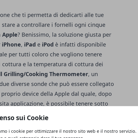
ne che ti permetta di dedicarti alle tue
 stare a controllare i fornelli ogni cinque
a
Apple
? Benissimo, la soluzione giusta per
r
iPhone
,
iPad
e
iPod
è infatti disponibile
e per tutti coloro che vogliono tenere
 cottura e la temperatura di cottura dei
ll Grilling/Cooking Thermometer
, un
due diverse sonde che può essere collegato
 proprio device della Apple dal quale, dopo
ita applicazione, è possibile tenere sotto
a dei nostri piatti preferiti e anche
enso sui Cookie
ie all'apposito timer. Si tratta di uno
amo i cookie per ottimizzare il nostro sito web e il nostro servizio.
e da utilizzare, uno strumento quindi