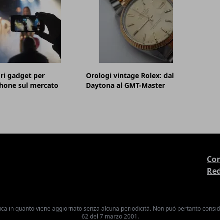
ori gadget per
Orologi vintage Rolex: dal
hone sul mercato
Daytona al GMT-Master
Con
Re
ica in quanto viene aggiornato senza alcuna periodicità. Non può pertanto consider
62 del 7 marzo 2001.