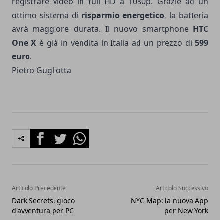
registrare video in full HD a 1080p. Grazie ad un
ottimo sistema di
risparmio energetico,
la batteria
avrà maggiore durata. Il nuovo smartphone
HTC
One X
è già in vendita in Italia ad un prezzo di
599
euro
.
Pietro Gugliotta
Facebook
Twitter
Whatsapp
Articolo Precedente
Articolo Successivo
Dark Secrets, gioco
NYC Map: la nuova App
d'avventura per PC
per New York