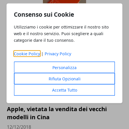
Consenso sui Cookie
Utilizziamo i cookie per ottimizzare il nostro sito
Quali siti sono affidabili per comprare
web e il nostro servizio. Puoi scegliere a quali
uno smartphone?
categorie dare il tuo consenso.
07/04/2019
Cookie Policy
|
Privacy Policy
Personalizza
Rifiuta Opzionali
Accetta Tutto
Apple, vietata la vendita dei vecchi
modelli in Cina
12/12/2018