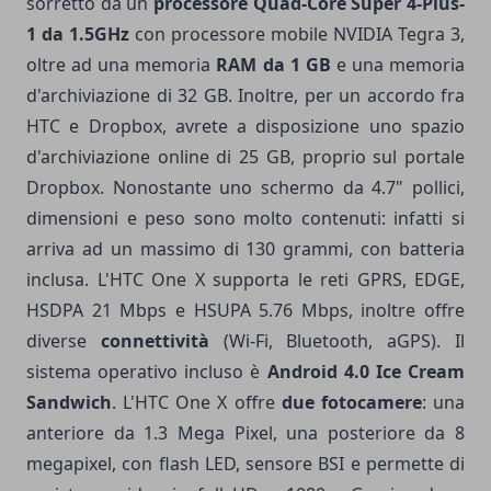
sorretto da un
processore Quad-Core Super 4-Plus-
1 da 1.5GHz
con processore mobile NVIDIA Tegra 3,
oltre ad una memoria
RAM da 1 GB
e una memoria
d'archiviazione di 32 GB. Inoltre, per un accordo fra
HTC e Dropbox, avrete a disposizione uno spazio
d'archiviazione online di 25 GB, proprio sul portale
Dropbox. Nonostante uno schermo da 4.7" pollici,
dimensioni e peso sono molto contenuti: infatti si
arriva ad un massimo di 130 grammi, con batteria
inclusa. L'HTC One X supporta le reti GPRS, EDGE,
HSDPA 21 Mbps e HSUPA 5.76 Mbps, inoltre offre
diverse
connettività
(Wi-Fi, Bluetooth, aGPS). Il
sistema operativo incluso è
Android 4.0 Ice Cream
Sandwich
. L'HTC One X offre
due fotocamere
: una
anteriore da 1.3 Mega Pixel, una posteriore da 8
megapixel, con flash LED, sensore BSI e permette di