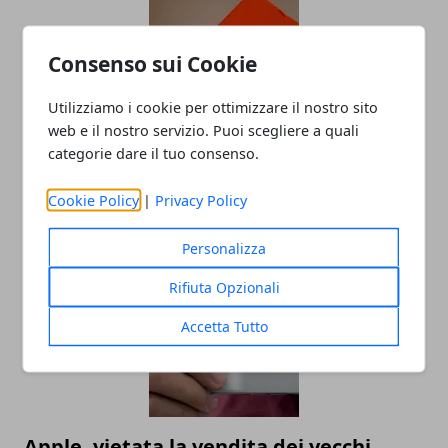
Consenso sui Cookie
Utilizziamo i cookie per ottimizzare il nostro sito
web e il nostro servizio. Puoi scegliere a quali
categorie dare il tuo consenso.
Quali siti sono affidabili per comprare
uno smartphone?
Cookie Policy
|
Privacy Policy
07/04/2019
Personalizza
Rifiuta Opzionali
Accetta Tutto
Apple, vietata la vendita dei vecchi