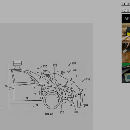
Tel
Tab
AR