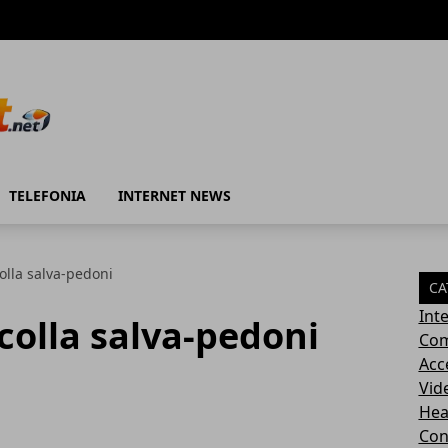
TELEFONIA
INTERNET NEWS
olla salva-pedoni
CA
Int
 colla salva-pedoni
Com
Acc
Vid
Hea
Con