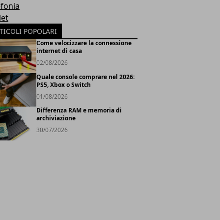
efonia
let
TICOLI POPOLARI
Come velocizzare la connessione
internet di casa
02/08/2026
Quale console comprare nel 2026:
PS5, Xbox o Switch
01/08/2026
Differenza RAM e memoria di
archiviazione
30/07/2026