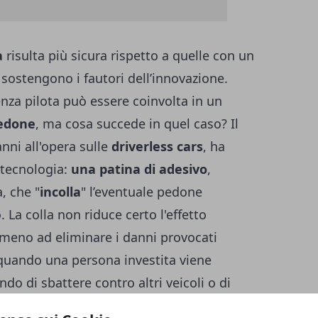
a
risulta più sicura rispetto a quelle con un
sostengono i fautori dell’innovazione.
nza pilota può essere coinvolta in un
pedone
, ma cosa succede in quel caso? Il
anni all'opera sulle
driverless cars
, ha
 tecnologia:
una patina di adesivo
,
, che "
incolla
" l’eventuale pedone
. La colla non riduce certo l'effetto
almeno ad eliminare i danni provocati
 quando una persona investita viene
ando di sbattere contro altri veicoli o di
rovata da cartone animato, ma il
brevetto