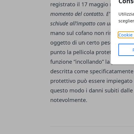
Cons
registrato il 17 maggio negli Stat
momento del contatto. E’ ricoperto
Utilizzi
sceglie
schiude all’impatto con un corpo”
.
mano sul cofano non rimane incol
Cookie 
oggetto di un certo peso si scon
punto la pellicola protettiva si 
funzione “incollando” la persona 
descritta come specificatamente 
protettivo può essere impiegato 
questo modo i danni subiti dalle
notevolmente.