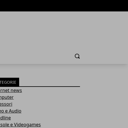
Cerca
TEGORIE
ernet news
puter
essori
eo e Audio
dline
sole e Videogames