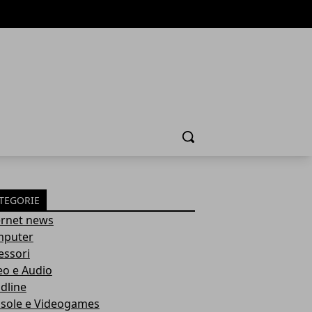
Cerca
TEGORIE
ernet news
puter
essori
eo e Audio
dline
sole e Videogames