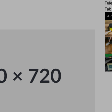
Tel
Tab
AR