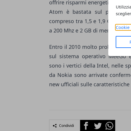
offrire risparmi energetici fino a 
Utilizzi
Atom è bastata sul processo 
sceglie
compreso tra 1,5 e 1,9 GHz, 512
Cookie 
a 200 Mhz e 2 GB di memoria R
Entro il 2010 molto probabilmente
sul sistema operativo MeeGo 
sono i vertici della Intel, nelle s
da Nokia sono arrivate conferme
new ufficiali sulle caratteristich
Facebook
Twitter
Whatsapp
Condividi