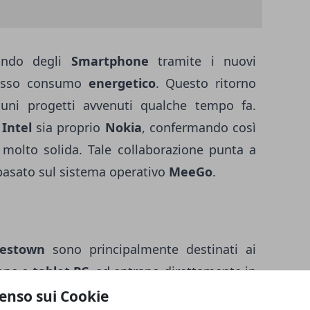
ondo degli
Smartphone
tramite i nuovi
sso consumo
energetico
. Questo ritorno
cuni progetti avvenuti qualche tempo fa.
i
Intel
sia proprio
Nokia
, confermando così
a molto solida. Tale collaborazione punta a
basato sul sistema operativo
MeeGo
.
estown
sono principalmente destinati ai
hone e
tablet PC
, ed entrano direttamente in
tte da
ARM
e da
Qualcomm
, arrivando ad
enso sui Cookie