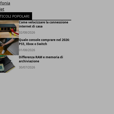
efonia
let
TICOLI POPOLARI
Come velocizzare la connessione
internet di casa
02/08/2026
Quale console comprare nel 2026:
PS5, Xbox o Switch
01/08/2026
Differenza RAM e memoria di
archiviazione
30/07/2026