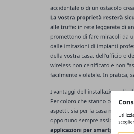
accidentale o di un ostacolo crea
La vostra proprietà resterà sic
alle truffe: in rete leggerete di a
promettono di fare miracoli da un
dalle imitazioni di impianti profe
della vostra casa, dell'ufficio o d
wireless non certificato e non "as
facilmente violabile. In pratica, s
I vantaggi dell'installazione di all
Per coloro che stanno cercando 
Cons
aspetti, sia per la casa ma anche p
Utilizzi
opportuno sempre assicurarsi che
sceglie
applicazioni per smartphone
e g