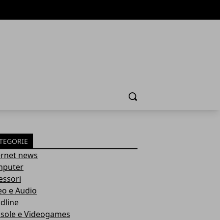
Cerca
TEGORIE
ernet news
puter
essori
eo e Audio
dline
sole e Videogames