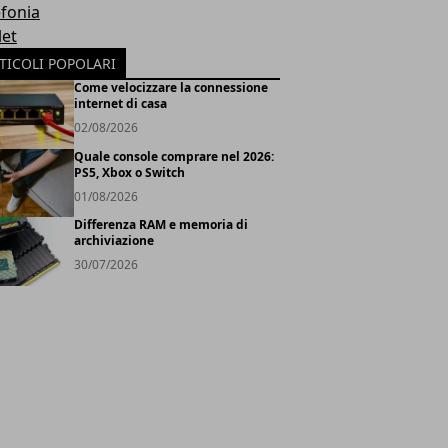
efonia
let
TICOLI POPOLARI
Come velocizzare la connessione
internet di casa
02/08/2026
Quale console comprare nel 2026:
PS5, Xbox o Switch
01/08/2026
Differenza RAM e memoria di
archiviazione
30/07/2026