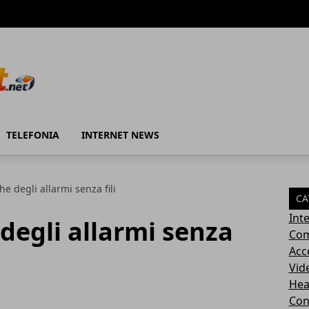
TELEFONIA
INTERNET NEWS
he degli allarmi senza fili
CA
Int
 degli allarmi senza
Com
Acc
Vid
Hea
Con