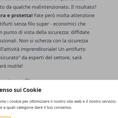
to da qualche malintenzionato. Il risultato?
ura e protetta!
Fate però molta attenzione
ntifurti senza filo super - economici che
 punto di vista della sicurezza: diffidate
ssionali. Non si scherza con la sicurezza
ell'attività imprenditoriale! Un antifurto
sicurato" da esperti del settore, sarà
arà inutile!
armi senza fili
degli
allarmi senza fili ottimali
sotto vari
enso sui Cookie
er il business o per l'ufficio, sarà
amo i cookie per ottimizzare il nostro sito web e il nostro servizio.
 si tratti di
sistemi gestibili attraverso
re a quali categorie dare il tuo consenso.
arantiti dall'utilizzo di un Cloud, attraverso