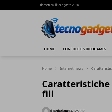
domenica, il 09 agosto 2026
Tecnogadget.net
HOME
CONSOLE E VIDEOGAMES
Home
Internet news
Caratteristic
Caratteristiche
fili
di
Redazione
14/12/2017