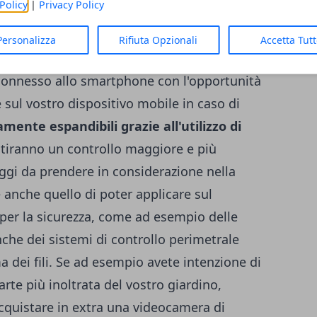
Policy
|
Privacy Policy
 sistemi di allarme senza fili a doppia, a
e permettono un controllo costante dai
Personalizza
Rifiuta Opzionali
Accetta Tut
trà anche optare per un sistema senza fili
 connesso allo smartphone con l'opportunità
 sul vostro dispositivo mobile in caso di
mente espandibili grazie all'utilizzo di
tiranno un controllo maggiore e più
ntaggi da prendere in considerazione nella
'è anche quello di poter applicare sul
i per la sicurezza, come ad esempio delle
che dei sistemi di controllo perimetrale
a dei fili. Se ad esempio avete intenzione di
arte più inoltrata del vostro giardino,
acquistare in extra una videocamera di