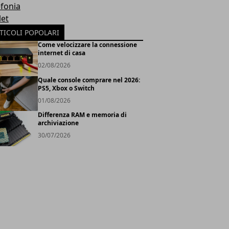
efonia
let
TICOLI POPOLARI
Come velocizzare la connessione
internet di casa
02/08/2026
Quale console comprare nel 2026:
PS5, Xbox o Switch
01/08/2026
Differenza RAM e memoria di
archiviazione
30/07/2026