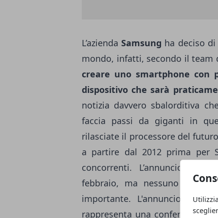
L’azienda
Samsung
ha deciso di 
mondo, infatti, secondo il team d
creare uno smartphone con p
dispositivo che sarà pratica
notizia davvero sbalorditiva ch
faccia passi da giganti in que
rilasciate il processore del futur
a partire dal 2012 prima per 
concorrenti. L’annuncio uffic
Cons
febbraio, ma nessuno pensava
importante. L'annuncio di og
Utilizzi
sceglie
rappresenta una conferma dell'