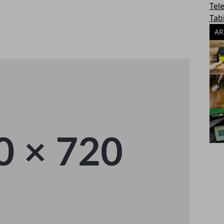
Tel
Tab
AR