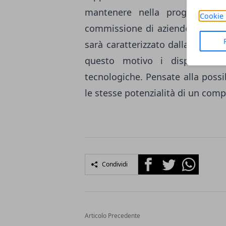
mantenere nella progettazion
Cookie 
commissione di aziende terze int
sarà caratterizzato dalla presen
questo motivo i dispositivi 
tecnologiche. Pensate alla possib
le stesse potenzialità di un comp
Facebook
Twitter
Whatsapp
Condividi
Articolo Precedente