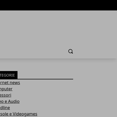
Cerca
TEGORIE
ernet news
puter
essori
eo e Audio
dline
sole e Videogames