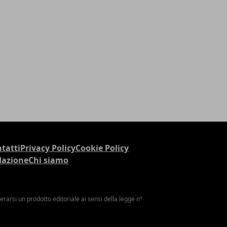
tatti
Privacy Policy
Cookie Policy
dazione
Chi siamo
arsi un prodotto editoriale ai sensi della legge n°