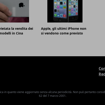
vietata la vendita dei
Apple, gli ultimi iPhone non
modelli in Cina
si vendono come previsto
Con
Re
ica in quanto viene aggiornato senza alcuna periodicità. Non può pertanto consider
62 del 7 marzo 2001.