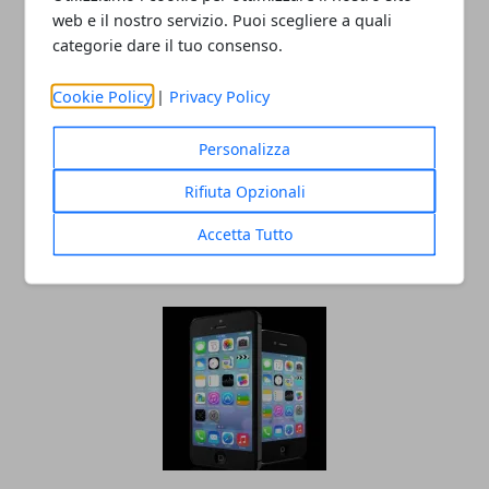
web e il nostro servizio. Puoi scegliere a quali
categorie dare il tuo consenso.
Cookie Policy
|
Privacy Policy
Personalizza
Rifiuta Opzionali
Apple, vietata la vendita dei vecchi
modelli in Cina
Accetta Tutto
12/12/2018