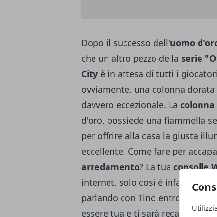
Dopo il successo dell'
uomo d'or
che un altro pezzo della
serie "O
City
è in attesa di tutti i giocato
ovviamente, una colonna dorata i
davvero eccezionale. La
colonna
d'oro, possiede una fiammella se
per offrire alla casa la giusta i
eccellente. Come fare per accap
arredamento
? La tua
consolle W
internet, solo così è infatti poss
Cons
parlando con Tino entro il 30 ag
Utilizzi
essere tua e ti sarà recapitata di