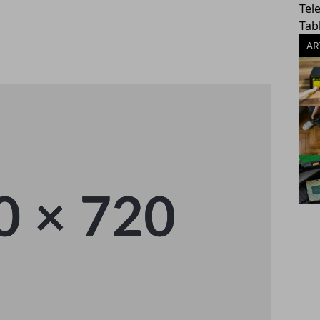
Tel
Tab
AR