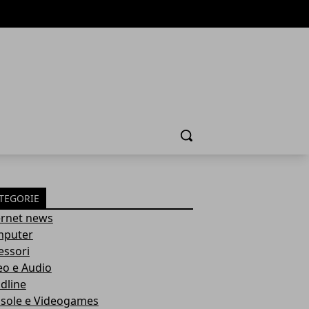
Cerca
TEGORIE
ernet news
puter
essori
eo e Audio
dline
sole e Videogames