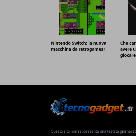
Nintendo Switch: la nuova
Che car
macchina da retrogames?
avere u
giocare
Questo sito non rappresenta una testata giornalist