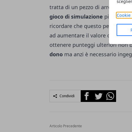
sceglie
tratta di un pezzo di arredamento
Cookie 
gioco di simulazione
più import
ricordare che questo pezzo di ar
ad aumentare il valore della casa
ottenere punteggi ulteriori non 
dono
ma anzi è necessario inge
Facebook
Twitter
Whatsapp
Condividi
Articolo Precedente