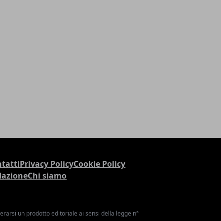
tatti
Privacy Policy
Cookie Policy
dazione
Chi siamo
arsi un prodotto editoriale ai sensi della legge n°