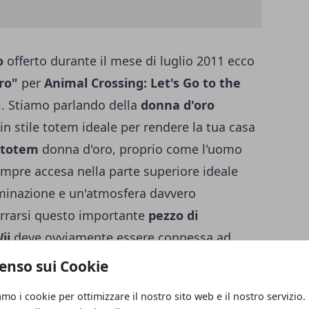
o
offerto durante il mese di luglio 2011 ecco
ro"
per
Animal Crossing: Let's Go to the
ri. Stiamo parlando della
donna d'oro
n stile totem ideale per rendere la tua casa
 totem
donna d'oro, proprio come l'uomo
mpre accesa nella parte superiore ideale
lluminazione e un'atmosfera davvero
arrarsi questo importante
pezzo di
ii
deve ovviamente essere connessa ad
ibile incontrare
Tino il postino
. Solo
enso sui Cookie
osto 2011 la donna d'oro potrà finalmente
amo i cookie per ottimizzare il nostro sito web e il nostro servizio.
rettamente nella tua cassetta della posta. Si