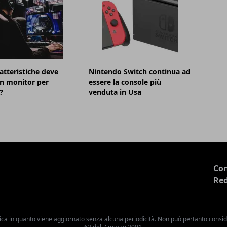
atteristiche deve
Nintendo Switch continua ad
n monitor per
essere la console più
?
venduta in Usa
Con
Re
ica in quanto viene aggiornato senza alcuna periodicità. Non può pertanto consider