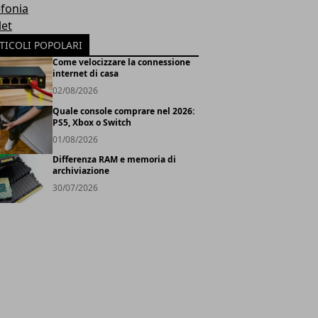
efonia
let
TICOLI POPOLARI
Come velocizzare la connessione
internet di casa
02/08/2026
Quale console comprare nel 2026:
PS5, Xbox o Switch
01/08/2026
Differenza RAM e memoria di
archiviazione
30/07/2026