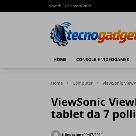
giovedì, il 06 agosto 2026
Tecnogadget.net
HOME
CONSOLE E VIDEOGAMES
Home
Computer
ViewSonic ViewPa
ViewSonic View
tablet da 7 polli
di
Redazione
09/07/2011