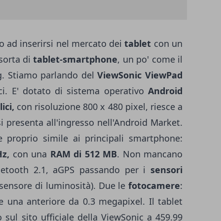
 ad inserirsi nel mercato dei
tablet
con un
sorta di
tablet-smartphone
, un po' come il
g. Stiamo parlando del
ViewSonic ViewPad
ci. E' dotato di sistema operativo
Android
ici,
con risoluzione 800 x 480 pixel, riesce a
i presenta all'ingresso nell'Android Market.
 proprio simile ai principali smartphone:
z,
con una
RAM di 512 MB
. Non mancano
luetooth 2.1, aGPS passando per i
sensori
ensore di luminosità). Due le
fotocamere
:
 una anteriore da 0.3 megapixel. Il tablet
sul sito ufficiale della ViewSonic a 459.99