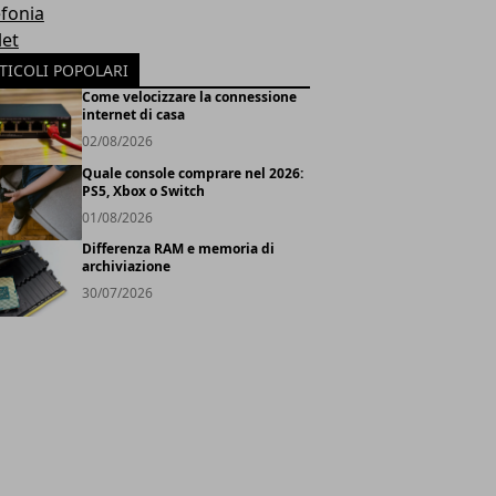
efonia
let
TICOLI POPOLARI
Come velocizzare la connessione
internet di casa
02/08/2026
Quale console comprare nel 2026:
PS5, Xbox o Switch
01/08/2026
Differenza RAM e memoria di
archiviazione
30/07/2026