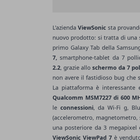
L'azienda
ViewSonic
sta provando
nuovo prodotto: si tratta di una 
primo Galaxy Tab della Samsun
7,
smartphone-tablet da 7 polli
2.2
, grazie allo
schermo da 7 poll
non avere il fastidioso bug che s
La piattaforma è interessante e
Qualcomm MSM7227 di 600 MH
le
connessioni
, da Wi-Fi g, B
(accelerometro, magnetometro, s
una posteriore da 3 megapixel e
ViewSonic ViewPad 7
è venduto 