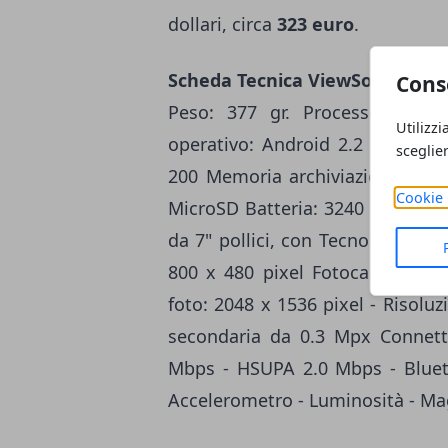
dollari, circa
323 euro
.
Scheda Tecnica ViewSonic View
Cons
Peso: 377 gr. Processore: 
Utilizzi
operativo: Android 2.2 Memori
sceglie
200 Memoria archiviazione: 51
Cookie 
MicroSD Batteria: 3240 mAh Con
da 7" pollici, con Tecnologia LC
800 x 480 pixel Fotocamera da
foto: 2048 x 1536 pixel - Risol
secondaria da 0.3 Mpx Connet
Mbps - HSUPA 2.0 Mbps - Blueto
Accelerometro - Luminosità - M