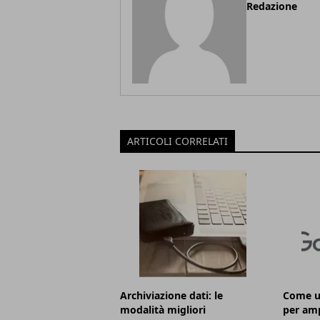
Redazione
ARTICOLI CORRELATI
Archiviazione dati: le
Come ut
modalità migliori
per ampl