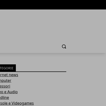
Cerca
TEGORIE
ernet news
puter
essori
eo e Audio
dline
sole e Videogames