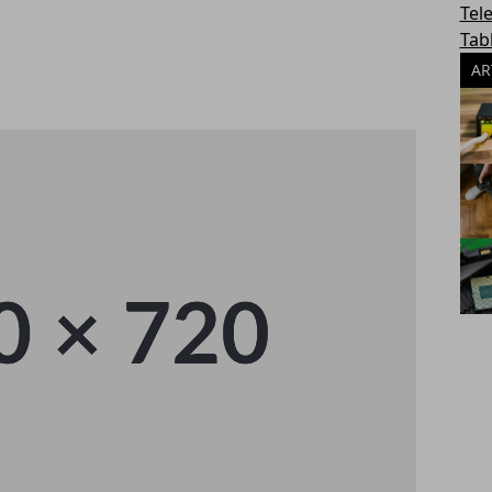
Tel
Tab
AR