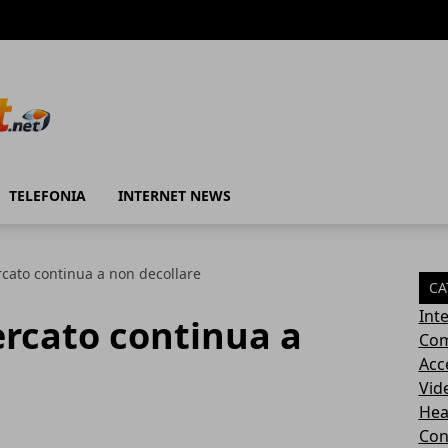
TELEFONIA
INTERNET NEWS
rcato continua a non decollare
CA
Int
ercato continua a
Com
Acc
Vid
Hea
Con