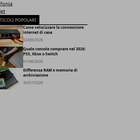
efonia
let
TICOLI POPOLARI
Come velocizzare la connessione
internet di casa
02/08/2026
Quale console comprare nel 2026:
PS5, Xbox o Switch
01/08/2026
Differenza RAM e memoria di
archiviazione
30/07/2026