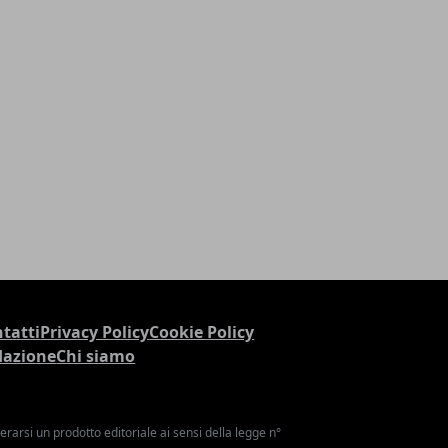
tatti
Privacy Policy
Cookie Policy
dazione
Chi siamo
arsi un prodotto editoriale ai sensi della legge n°