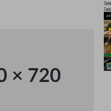
Tel
Tab
AR