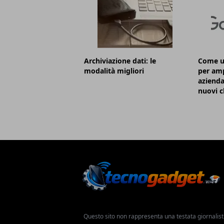
Archiviazione dati: le
Come ut
modalità migliori
per ampl
azienda
nuovi cl
Questo sito non rappresenta una testata giornalist