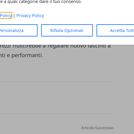
re a quali categorie dare il tuo consenso.
 vedi i portatili prodotti da Apple, ma il
Policy
|
Privacy Policy
letamente diverso da quello che tutte le
book possono avere. La soluzione per
Personalizza
Rifiuta Opzionali
Accetta Tut
ultrabook è una sola:
taglio dei prezzi
. Un
ezzi riuscirebbe a regalare nuovo fascino a
ti e performanti.
Articolo Successivo