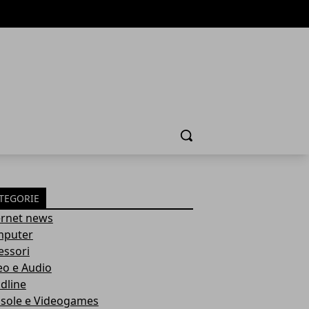
Cerca
TEGORIE
ernet news
puter
essori
eo e Audio
dline
sole e Videogames