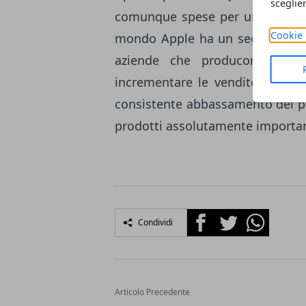
sceglie
comunque spese per un computer,
Cookie 
mondo Apple ha un seguito comp
aziende che producono ultra
incrementare le vendite degli 
consistente abbassamento dei pr
prodotti assolutamente importan
Facebook
Twitter
Whatsapp
Condividi
Articolo Precedente