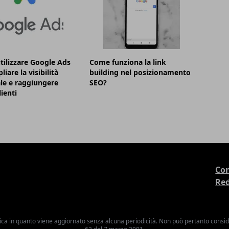
ilizzare Google Ads
Come funziona la link
iare la visibilità
building nel posizionamento
le e raggiungere
SEO?
ienti
Con
Re
ica in quanto viene aggiornato senza alcuna periodicità. Non può pertanto consider