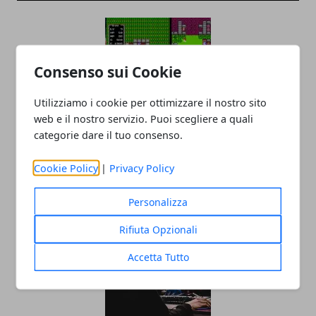
Consenso sui Cookie
Utilizziamo i cookie per ottimizzare il nostro sito
web e il nostro servizio. Puoi scegliere a quali
categorie dare il tuo consenso.
Nintendo Switch: la nuova macchina da
retrogames?
Cookie Policy
|
Privacy Policy
18/09/2019
Personalizza
Rifiuta Opzionali
Accetta Tutto