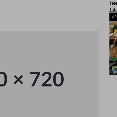
Tel
Tab
AR