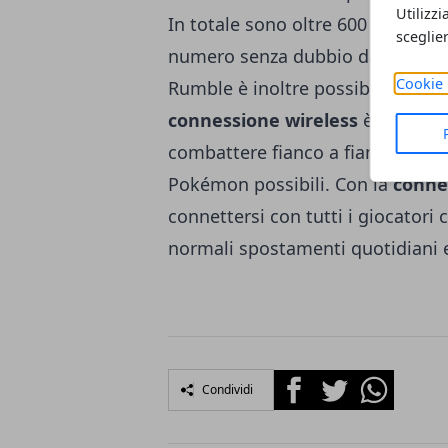
Utilizzi
In totale sono oltre 600 i Pokémo
sceglie
numero senza dubbio davvero so
Cookie 
Rumble è inoltre possibile
connet
connessione wireless
è possibil
combattere fianco a fianco e arri
Pokémon possibili. Con la
conne
connettersi con tutti i giocatori
normali spostamenti quotidiani e
Facebook
Twitter
Whatsapp
Condividi