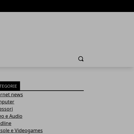
Cerca
TEGORIE
ernet news
puter
essori
eo e Audio
dline
sole e Videogames