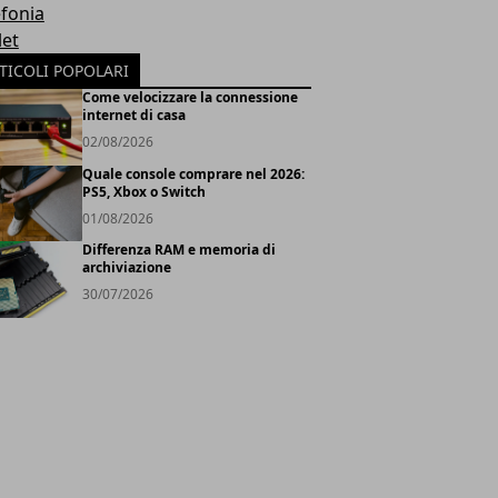
efonia
let
TICOLI POPOLARI
Come velocizzare la connessione
internet di casa
02/08/2026
Quale console comprare nel 2026:
PS5, Xbox o Switch
01/08/2026
Differenza RAM e memoria di
archiviazione
30/07/2026