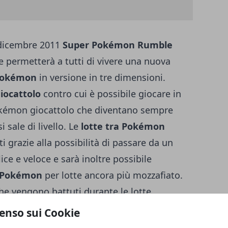
2 dicembre 2011
Super Pokémon Rumble
 permetterà a tutti di vivere una nuova
okémon
in versione in tre dimensioni.
ocattolo
contro cui è possibile giocare in
kémon giocattolo che diventano sempre
sale di livello. Le
lotte tra Pokémon
 grazie alla possibilità di passare da un
ce e veloce e sarà inoltre possibile
s Pokémon
per lotte ancora più mozzafiato.
e vengono battuti durante le lotte
ivare ad avere una squadra ancora più
enso sui Cookie
e Pokémon speciali tutti da collezionare.