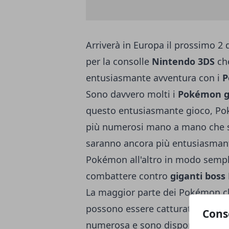
Arriverà in Europa il prossimo 
per la consolle
Nintendo 3DS
che
entusiasmante avventura con i
P
Sono davvero molti i
Pokémon gi
questo entusiasmante gioco, Po
più numerosi mano a mano che si 
saranno ancora più entusiasmanti
Pokémon all'altro in modo sempli
combattere contro
giganti bos
La maggior parte dei Pokémon ch
possono essere catturati per arr
Cons
numerosa e sono disponibili anch