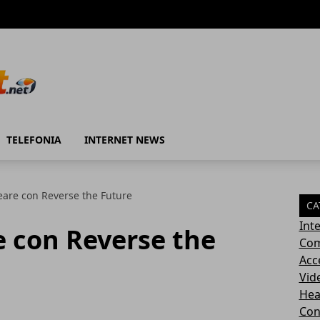
TELEFONIA
INTERNET NEWS
eare con Reverse the Future
CA
Int
e con Reverse the
Com
Acc
Vid
Hea
Con