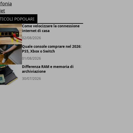
efonia
let
TICOLI POPOLARI
Come velocizzare la connessione
internet di casa
02/08/2026
Quale console comprare nel 2026:
PS5, Xbox o Switch
01/08/2026
Differenza RAM e memoria di
archiviazione
30/07/2026