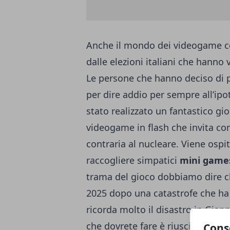
Anche il mondo dei videogame co
dalle elezioni italiani che hanno v
Le persone che hanno deciso di 
per dire addio per sempre all’ipo
stato realizzato un fantastico g
videogame in flash che invita co
contraria al nucleare. Viene osp
raccogliere simpatici
mini game
trama del gioco dobbiamo dire che
2025 dopo una catastrofe che ha 
ricorda molto il disastro in Giapp
che dovrete fare è riuscire a tor
Cons