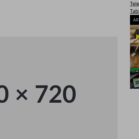
Tel
Tab
AR