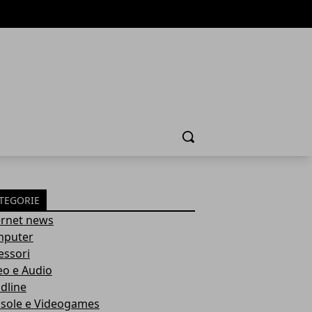
Cerca
TEGORIE
ernet news
puter
essori
eo e Audio
dline
sole e Videogames