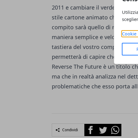
2011 e cambiare il verdetto della 
Utilizzi
stile cartone animato che vi inv
sceglie
compito sarà quello di riuscire a
Cookie 
maniera semplice e veloce. Dovret
tastiera del vostro computer, ch
permetterà di capire che la scelt
Reverse The Future è un titolo c
ma che in realtà analizza nel dett
problematiche che esso porta all
Facebook
Twitter
Whatsapp
Condividi