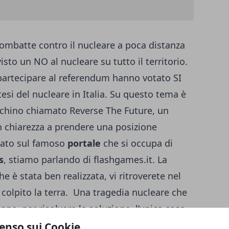
mbatte contro il nucleare a poca distanza
isto un NO al nucleare su tutto il territorio.
partecipare al referendum hanno votato SI
tesi del nucleare in Italia. Su questo tema è
iochino chiamato Reverse The Future, un
n chiarezza a prendere una posizione
itato sul famoso
portale
che si occupa di
s
, stiamo parlando di flashgames.it. La
 è stata ben realizzata, vi ritroverete nel
colpito la terra. Una tragedia nucleare che
one, per risolvere la soluzione, l’unica cosa
nare indietro nel tempo, ovvero al 12 giugno
enso sui Cookie