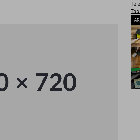
Tel
Tab
AR