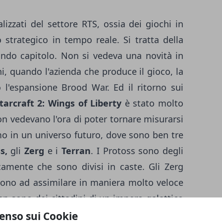
lizzati del settore RTS, ossia dei giochi in
 strategico in tempo reale. Si tratta della
condo capitolo. Non si vedeva una novità in
, quando l'azienda che produce il gioco, la
l'espansione Brood War. Ed il ritorno sui
tarcraft 2: Wings of Liberty
è stato molto
on vedevano l'ora di poter tornare misurarsi
mo in un universo futuro, dove sono ben tre
s,
gli
Zerg
e i
Terran
. I Protoss sono degli
camente che sono divisi in caste. Gli Zerg
cono ad assimilare in maniera molto veloce
ran sono dei cittadini di un impero galattico
ota, Arcturus Mengsk. In questo secondo
enso sui Cookie