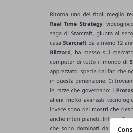
Ritorna uno dei titoli meglio rea
Real Time Strategy
, videogioco
saga di Starcraft, giunta al se
casa
Starcraft
da almeno 12 anni
Blizzard
, ha messo sul mercato 
computer di tutto il mondo di
S
apprezzato, specie dai fan che n
in questa dimensione. Ci trovia
le razze che governano: i
Protos
alieni molto avanzati tecnologi
invece sono dei mostri che ries
anche interi pianeti. Infine i Ter
che sono dominati da un desp
Cons