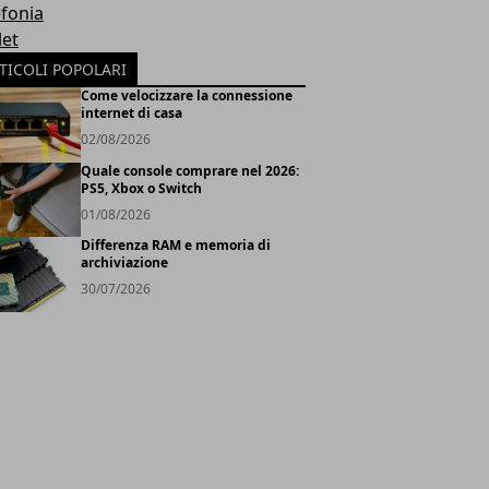
efonia
let
TICOLI POPOLARI
Come velocizzare la connessione
internet di casa
02/08/2026
Quale console comprare nel 2026:
PS5, Xbox o Switch
01/08/2026
Differenza RAM e memoria di
archiviazione
30/07/2026