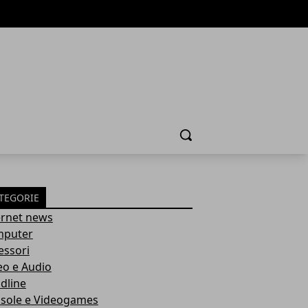
Cerca
TEGORIE
ernet news
puter
essori
eo e Audio
dline
sole e Videogames