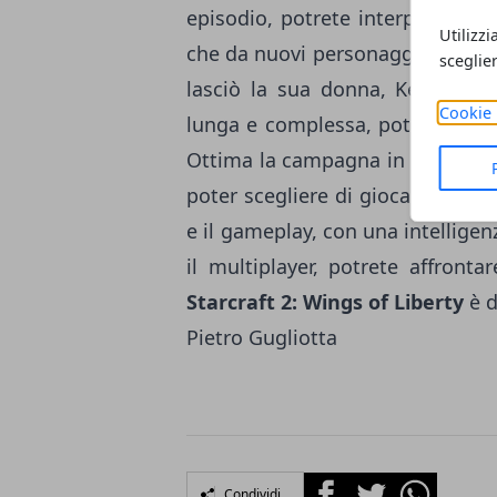
episodio, potrete interpretare
J
Utilizzi
che da nuovi personaggi. E' il n
sceglie
lasciò la sua donna, Kerrigan 
Cookie 
lunga e complessa, potrete appro
Ottima la campagna in modalità 
poter scegliere di giocare con tut
e il gameplay, con una intelligenz
il multiplayer, potrete affrontar
Starcraft 2: Wings of Liberty
è d
Pietro Gugliotta
Facebook
Twitter
Whatsapp
Condividi