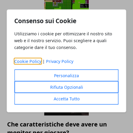
Consenso sui Cookie
Utilizziamo i cookie per ottimizzare il nostro sito
web e il nostro servizio. Puoi scegliere a quali
Nintendo Switch: la nuova macchina da
categorie dare il tuo consenso.
retrogames?
18/09/2019
Cookie Policy
|
Privacy Policy
Personalizza
Rifiuta Opzionali
Accetta Tutto
Che caratteristiche deve avere un
monitor per giocare?