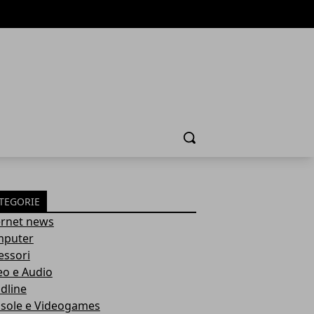
Cerca
TEGORIE
ernet news
puter
essori
eo e Audio
dline
sole e Videogames