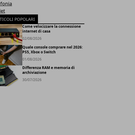
efonia
let
TICOLI POPOLARI
Come velocizzare la connessione
internet di casa
02/08/2026
Quale console comprare nel 2026:
PS5, Xbox o Switch
01/08/2026
Differenza RAM e memoria di
archiviazione
30/07/2026