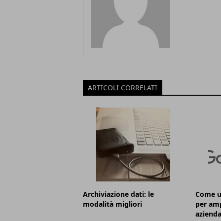
ARTICOLI CORRELATI
Archiviazione dati: le
Come ut
modalità migliori
per ampl
azienda