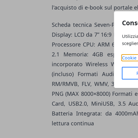
l'acquisto di e-book sul portale e
Cons
Scheda tecnica Seven-Pad Dime
Display: LCD da 7” 16:9 Risoluzi
Utilizzi
sceglie
Processore CPU: ARM 600 MHz 
2.1 Memoria: 4GB espandibili
Cookie 
incorporato Wireless Wi-Fi 8
(incluso) Formati Audio&Video
RM/RMVB, FLV, WMV, 3GP, MPEG,
PNG (MAX 8000×8000) Formati e-
Card, USB2.0, MiniUSB, 3.5 Aud
Batteria Integrata: da 4000mAh
lettura continua