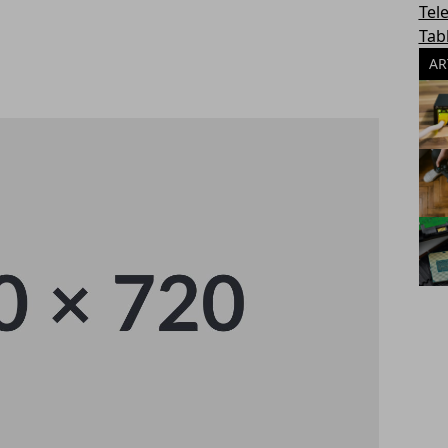
Tel
Tab
AR