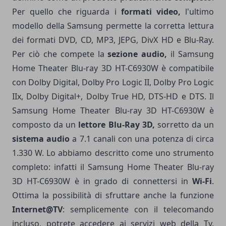
Per quello che riguarda i
formati video,
l'ultimo
modello della Samsung permette la corretta lettura
dei formati DVD, CD, MP3, JEPG, DivX HD e Blu-Ray.
Per ciò che compete la
sezione audio,
il Samsung
Home Theater Blu-ray 3D HT-C6930W è compatibile
con Dolby Digital, Dolby Pro Logic II, Dolby Pro Logic
IIx, Dolby Digital+, Dolby True HD, DTS-HD e DTS. Il
Samsung Home Theater Blu-ray 3D HT-C6930W è
composto da un
lettore Blu-Ray 3D,
sorretto da un
sistema audio
a 7.1 canali con una potenza di circa
1.330 W. Lo abbiamo descritto come uno strumento
completo: infatti il Samsung Home Theater Blu-ray
3D HT-C6930W è in grado di connettersi in
Wi-Fi
.
Ottima la possibilità di sfruttare anche la funzione
Internet@TV
: semplicemente con il telecomando
incluso, potrete accedere ai servizi web della Tv.