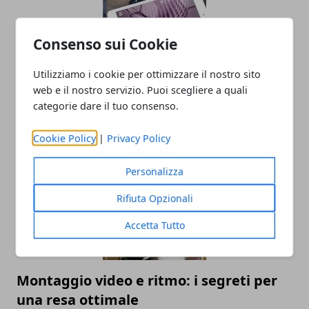
Consenso sui Cookie
Utilizziamo i cookie per ottimizzare il nostro sito
Come scegliere un buon notebook
web e il nostro servizio. Puoi scegliere a quali
piccolo (14 pollici)
categorie dare il tuo consenso.
28/02/2023
Cookie Policy
|
Privacy Policy
Personalizza
Rifiuta Opzionali
Accetta Tutto
Montaggio video e ritmo: i segreti per
una resa ottimale