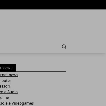
Cerca
TEGORIE
ernet news
puter
essori
eo e Audio
dline
sole e Videogames