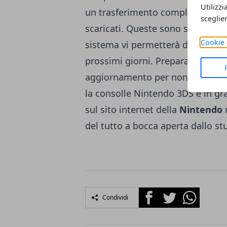
Utilizzi
un trasferimento completo del sis
sceglie
scaricati. Queste sono solo alcu
Cookie 
sistema vi permetterà di usufruir
prossimi giorni. Preparatevi all
aggiornamento per non perdervi n
la consolle Nintendo 3DS è in grad
sul sito internet della
Nintendo
n
del tutto a bocca aperta dallo st
Facebook
Twitter
Whatsapp
Condividi