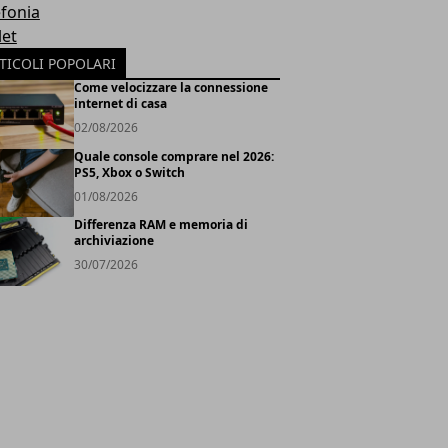
efonia
let
TICOLI POPOLARI
Come velocizzare la connessione
internet di casa
02/08/2026
Quale console comprare nel 2026:
PS5, Xbox o Switch
01/08/2026
Differenza RAM e memoria di
archiviazione
30/07/2026