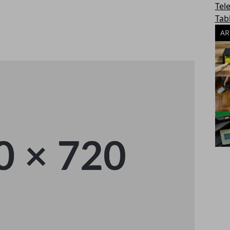
Tel
Tab
AR