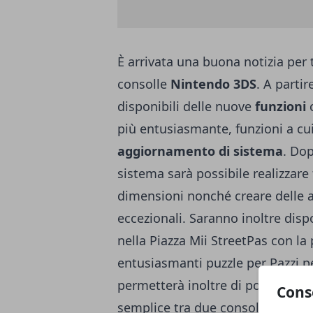
È arrivata una buona notizia per 
consolle
Nintendo 3DS
. A parti
disponibili delle nuove
funzioni
c
più entusiasmante, funzioni a cu
aggiornamento di sistema
. Do
sistema sarà possibile realizzare 
dimensioni nonché creare delle 
eccezionali. Saranno inoltre disp
nella Piazza Mii StreetPas con la
entusiasmanti puzzle per Pazzi p
permetterà inoltre di poter eff
Cons
semplice tra due consolle Ninte