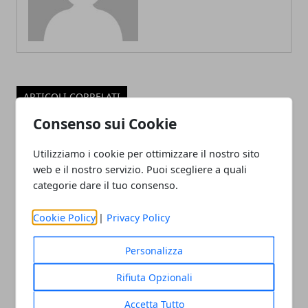
ARTICOLI CORRELATI
Consenso sui Cookie
Utilizziamo i cookie per ottimizzare il nostro sito
web e il nostro servizio. Puoi scegliere a quali
categorie dare il tuo consenso.
Cookie Policy
|
Privacy Policy
Archiviazione dati: le modalità migliori
Personalizza
13/10/2023
Rifiuta Opzionali
Accetta Tutto