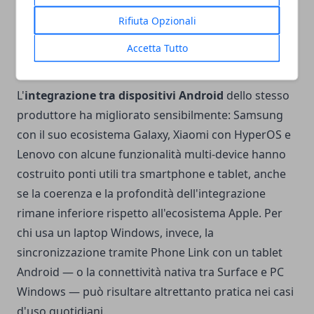
Universal Clipboard, Sidecar — che difficilmente può
essere replicata con la stessa fluidità da qualsiasi
Rifiuta Opzionali
combinazione Android-iPad o Android-Android di
Accetta Tutto
produttori diversi.
L'
integrazione tra dispositivi Android
dello stesso
produttore ha migliorato sensibilmente: Samsung
con il suo ecosistema Galaxy, Xiaomi con HyperOS e
Lenovo con alcune funzionalità multi-device hanno
costruito ponti utili tra smartphone e tablet, anche
se la coerenza e la profondità dell'integrazione
rimane inferiore rispetto all'ecosistema Apple. Per
chi usa un laptop Windows, invece, la
sincronizzazione tramite Phone Link con un tablet
Android — o la connettività nativa tra Surface e PC
Windows — può risultare altrettanto pratica nei casi
d'uso quotidiani.