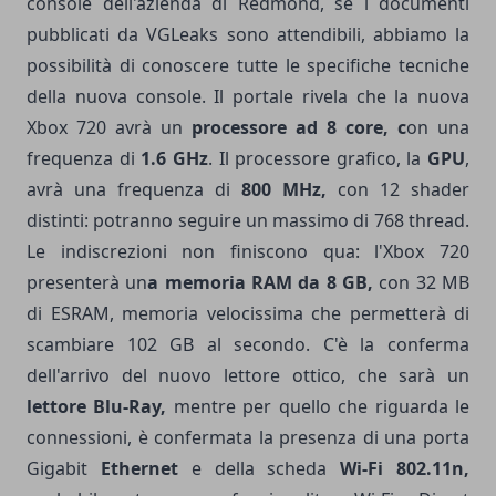
console dell'azienda di Redmond, se i documenti
pubblicati da VGLeaks sono attendibili, abbiamo la
possibilità di conoscere tutte le specifiche tecniche
della nuova console. Il portale rivela che la nuova
Xbox 720 avrà un
processore ad 8 core, c
on una
frequenza di
1.6 GHz
. Il processore grafico, la
GPU
,
avrà una frequenza di
800 MHz,
con 12 shader
distinti: potranno seguire un massimo di 768 thread.
Le indiscrezioni non finiscono qua: l'Xbox 720
presenterà un
a memoria RAM da 8 GB,
con 32 MB
di ESRAM, memoria velocissima che permetterà di
scambiare 102 GB al secondo. C'è la conferma
dell'arrivo del nuovo lettore ottico, che sarà un
lettore Blu-Ray,
mentre per quello che riguarda le
connessioni, è confermata la presenza di una porta
Gigabit
Ethernet
e della scheda
Wi-Fi 802.11n,