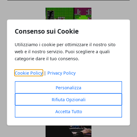
Consenso sui Cookie
Utilizziamo i cookie per ottimizzare il nostro sito
web e il nostro servizio. Puoi scegliere a quali
categorie dare il tuo consenso.
Nintendo Switch: la nuova macchina da
retrogames?
Cookie Policy
|
Privacy Policy
18/09/2019
Personalizza
Rifiuta Opzionali
Accetta Tutto