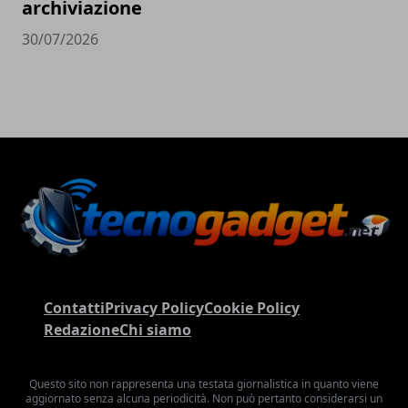
archiviazione
30/07/2026
Contatti
Privacy Policy
Cookie Policy
Redazione
Chi siamo
Questo sito non rappresenta una testata giornalistica in quanto viene
aggiornato senza alcuna periodicità. Non può pertanto considerarsi un