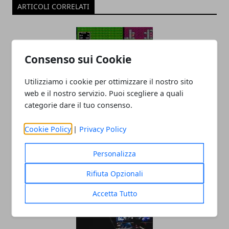
ARTICOLI CORRELATI
Consenso sui Cookie
Utilizziamo i cookie per ottimizzare il nostro sito
web e il nostro servizio. Puoi scegliere a quali
categorie dare il tuo consenso.
Nintendo Switch: la nuova macchina da
Cookie Policy
|
Privacy Policy
retrogames?
18/09/2019
Personalizza
Rifiuta Opzionali
Accetta Tutto