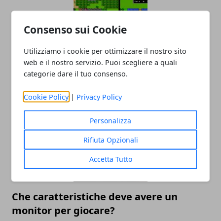
Consenso sui Cookie
Utilizziamo i cookie per ottimizzare il nostro sito
Nintendo Switch: la nuova macchina da
web e il nostro servizio. Puoi scegliere a quali
retrogames?
categorie dare il tuo consenso.
18/09/2019
Cookie Policy
|
Privacy Policy
Personalizza
Rifiuta Opzionali
Accetta Tutto
Che caratteristiche deve avere un
monitor per giocare?