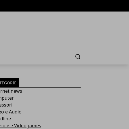
Cerca
TEGORIE
ernet news
puter
essori
eo e Audio
dline
sole e Videogames