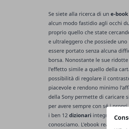
Se siete alla ricerca di un
e-book
alcun modo fastidio agli occhi du
proprio quello che state cercando
e ultraleggero che possiede uno 
essere portato senza alcuna diffi
borsa. Nonostante le sue ridotte
l'effetto simile a quello della ca
possibilità di regolare il contra
piacevole e rendono minimo l'aff
della Sony permette di caricare 
per avere sempre con sé i propri
i ben 12
dizionari
integrati per a
Cons
conosciamo. L'ebook reader dell