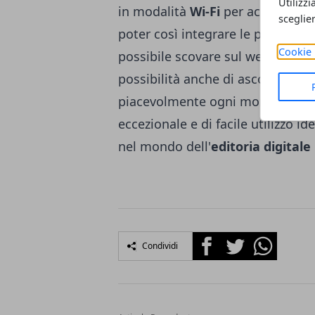
Utilizzi
in modalità
Wi-Fi
per accedere dir
sceglie
poter così integrare le proprie l
Cookie 
possibile scovare sul web. L'ebook
possibilità anche di ascoltare de
piacevolmente ogni momento di l
eccezionale e di facile utilizzo i
nel mondo dell'
editoria digitale
Facebook
Twitter
Whatsapp
Condividi