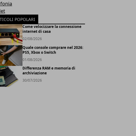
efonia
let
TICOLI POPOLARI
Come velocizzare la connessione
internet di casa
02/08/2026
Quale console comprare nel 2026:
PS5, Xbox o Switch
01/08/2026
Differenza RAM e memoria di
archiviazione
30/07/2026