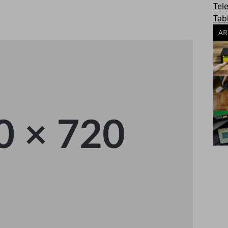
Tel
Tab
AR