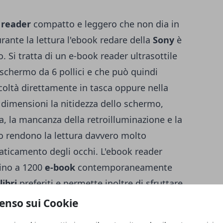
 reader
compatto e leggero che non dia in
rante la lettura l'ebook redare della
Sony
è
. Si tratta di un e-book reader ultrasottile
schermo da 6 pollici e che può quindi
coltà direttamente in tasca oppure nella
 dimensioni la nitidezza dello schermo,
rta, la mancanza della retroilluminazione e la
sto rendono la lettura davvero molto
aticamento degli occhi. L'ebook reader
sino a 1200
e-book
contemporaneamente
libri
preferiti e permette inoltre di sfruttare
ndare alla ricerca di ogni parola che non
enso sui Cookie
a Sony può inoltre connettersi ad
internet