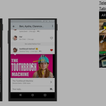
Tel
Tab
AR