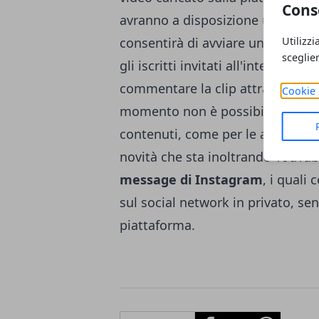
Cons
avranno a disposizione un
nuovo
Utilizzi
consentirà di avviare una conversaz
sceglie
gli iscritti invitati all'interno d
commentare la clip attraverso mes
Cookie 
momento non è possibile inviare
contenuti, come per le altre app
novità che sta inoltrando YouTube
message di Instagram
, i quali
sul social network in privato, se
piattaforma.