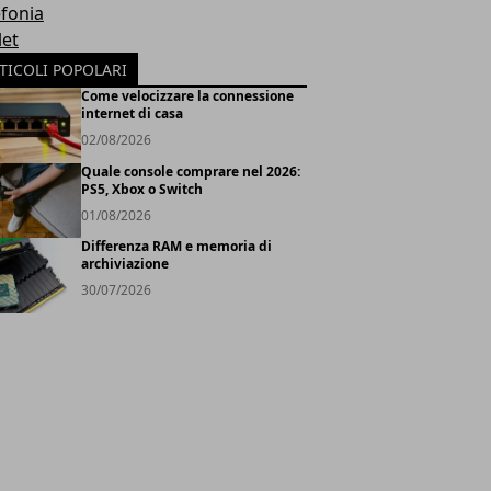
efonia
let
TICOLI POPOLARI
Come velocizzare la connessione
internet di casa
02/08/2026
Quale console comprare nel 2026:
PS5, Xbox o Switch
01/08/2026
Differenza RAM e memoria di
archiviazione
30/07/2026