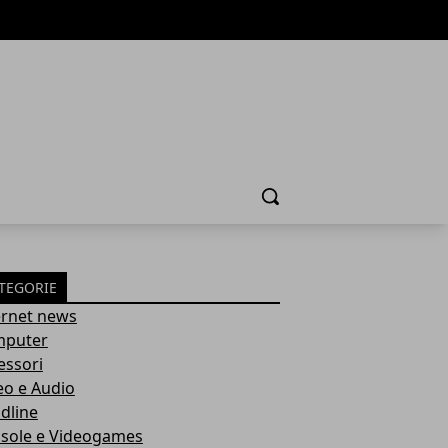
Cerca
TEGORIE
ernet news
puter
essori
eo e Audio
dline
sole e Videogames