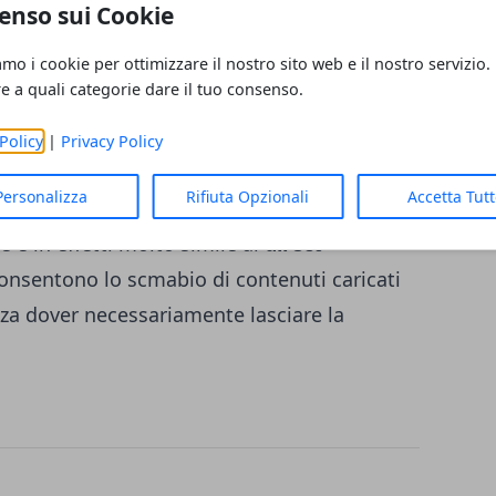
enso sui Cookie
 pulsante per la condivisione
che
amo i cookie per ottimizzare il nostro sito web e il nostro servizio.
ione con altri utenti iscritti al sito. Tutti
re a quali categorie dare il tuo consenso.
ella conversazione potranno quindi
saggi di testo, emoticon o link. Per il
Policy
|
Privacy Policy
 immagini, messaggi vocali o altri
Personalizza
Rifiuta Opzionali
Accetta Tut
licazioni di chat, ad esempio WhatsApp. La
 è in effetti molto simile ai
direct
 consentono lo scmabio di contenuti caricati
nza dover necessariamente lasciare la