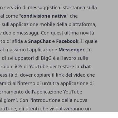
n servizio di messaggistica istantanea sulla
ial come "
condivisione nativa
" che
 sull'applicazione mobile della piattaforma,
video e messaggi. Con quest'ultima novità
to di sfida a
SnapChat
e
Facebook
, il quale
 al massimo l'applicazione
Messenger
. In
di sviluppatori di BigG è al lavoro sulle
oid e iOS di YouTube per testare la
chat
essità di dover copiare il link del video che
amici all'interno di un'altra applicazione di
iornamento dell'applicazione YouTube
i giorni. Con l'introduzione della nuova
YouTube, gli utenti che visualizzeranno un
del social dall'app per smartphone e tablet