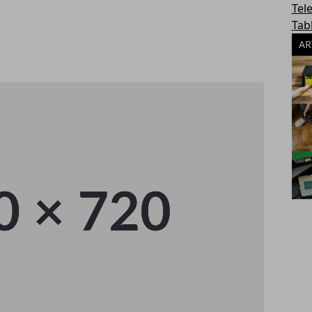
Tel
Tab
AR