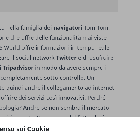
to nella famiglia dei
navigatori
Tom Tom,
ne che offre delle funzionalità mai viste
05 World offre informazioni in tempo reale
izzare il social network
Twitter
e di usufruire
i
Tripadvisor
in modo da avere sempre i
to completamente sotto controllo. Un
 quindi anche il collegamento ad internet
offrire dei servizi così innovativi. Perché
ipologia? Anche se non sembra il mercato
 crisi soprattutto a causa del fatto che i
i dotati di un navigatore interno che può
enso sui Cookie
rché acuistare allora un nvaigatore se è già