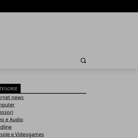
Cerca
TEGORIE
ernet news
puter
essori
eo e Audio
dline
sole e Videogames