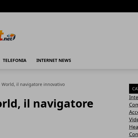
TELEFONIA
INTERNET NEWS
 World, il navigatore innovativo
CA
Int
rld, il navigatore
Com
Acc
Vid
Hea
Con