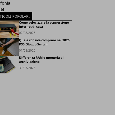
efonia
let
TICOLI POPOLARI
Come velocizzare la connessione
internet di casa
02/08/2026
Quale console comprare nel 2026:
PS5, Xbox o Switch
01/08/2026
Differenza RAM e memoria di
archiviazione
30/07/2026