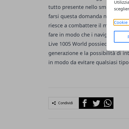
Utilizzi
tutto presente nello smartphone?
sceglie
farsi questa domanda nasce il n
Cookie 
riesce a combattere il mercato 
fare in modo che i navigatori si r
Live 1005 World possiede inoltr
generazione e la possibilità di i
in modo da evitare qualsiasi tipo
Facebook
Twitter
Whatsapp
Condividi