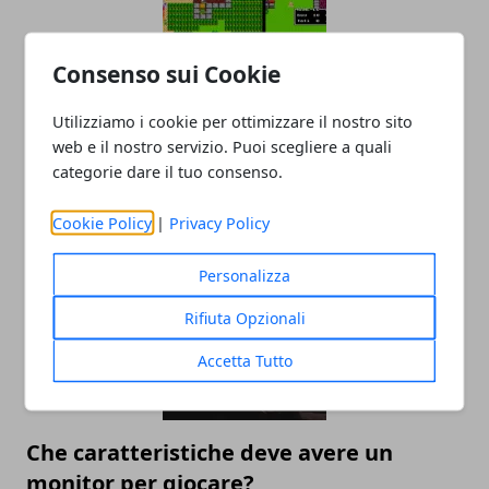
Consenso sui Cookie
Utilizziamo i cookie per ottimizzare il nostro sito
Nintendo Switch: la nuova macchina da
web e il nostro servizio. Puoi scegliere a quali
categorie dare il tuo consenso.
retrogames?
18/09/2019
Cookie Policy
|
Privacy Policy
Personalizza
Rifiuta Opzionali
Accetta Tutto
Che caratteristiche deve avere un
monitor per giocare?