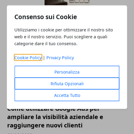
Consenso sui Cookie
Utilizziamo i cookie per ottimizzare il nostro sito
Archiviazione dati: le modalità migliori
web e il nostro servizio. Puoi scegliere a quali
categorie dare il tuo consenso.
13/10/2023
Cookie Policy
|
Privacy Policy
Personalizza
Rifiuta Opzionali
Accetta Tutto
Come utilizzare Google Ads per
ampliare la visibilità aziendale e
raggiungere nuovi clienti