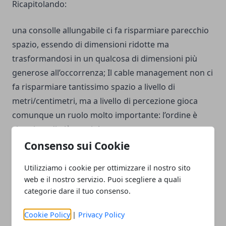
Ricapitolando:
una consolle allungabile ci fa risparmiare parecchio
spazio, essendo di dimensioni ridotte ma
trasformandosi in un qualcosa di dimensioni più
generose all’occorrenza; Il cable management non ci
fa risparmiare tantissimo spazio a livello di
metri/centimetri, ma a livello di percezione gioca
comunque un ruolo molto importante: l’ordine è
sinonimo di più spazio!
Consenso sui Cookie
Infine la tecnologia ci viene in soccorso con i suoi
Utilizziamo i cookie per ottimizzare il nostro sito
prodotti sempre più contenuti (e sempre più
web e il nostro servizio. Puoi scegliere a quali
performanti, nonostante ciò) e se dovessimo
categorie dare il tuo consenso.
spendere qualche euro in più… pazienza, ottimizzare
gli spazi ci regalerà giornate più serene e
Cookie Policy
|
Privacy Policy