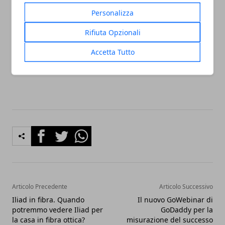
sicuramente più produttive!
Personalizza
L’articolo volge al termine. Spero di esserti stato di
Rifiuta Opzionali
aiuto in qualche modo!
Accetta Tutto
Alla prossima!
Facebook
Twitter
Whatsapp
Articolo Precedente
Articolo Successivo
Iliad in fibra. Quando
Il nuovo GoWebinar di
potremmo vedere Iliad per
GoDaddy per la
la casa in fibra ottica?
misurazione del successo