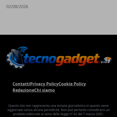
02/08/2026
Contatti
Privacy Policy
Cookie Policy
Redazione
Chi siamo
Questo sito non rappresenta una testata giornalistica in quanto viene
aggiornato senza alcuna periodicità. Non può pertanto considerarsi un
prodotto editoriale ai sensi della legge n° 62 del 7 marzo 2001.